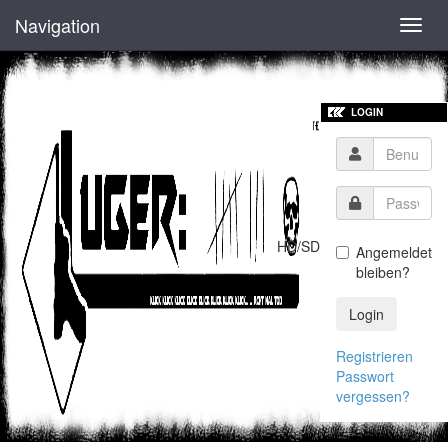
Navigation
Toggl
navig
LOGIN
HD/SD
Angemeldet
bleiben?
Login
Registrieren
Passwort
vergessen?