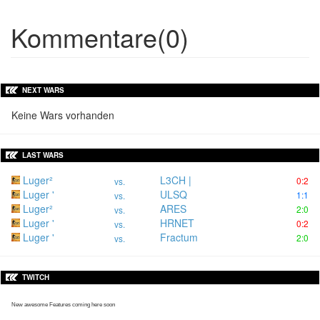
Kommentare(0)
NEXT WARS
Keine Wars vorhanden
LAST WARS
Luger²
L3CH |
0:2
vs.
Luger '
ULSQ
1:1
vs.
Luger²
ARES
2:0
vs.
Luger '
HRNET
0:2
vs.
Luger '
Fractum
2:0
vs.
TWITCH
New awesome Features coming here soon