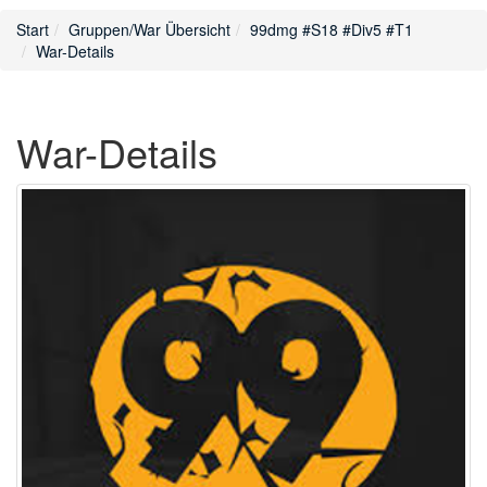
Start
Gruppen/War Übersicht
99dmg #S18 #Div5 #T1
War-Details
War-Details