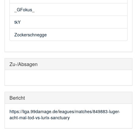
_GFokus_
tkY
Zockerschnegge
Zu-/Absagen
Bericht
https://liga.99damage.de/leagues/matches/849883-luger-
acht-mal-tod-vs-lurix-sanctuary