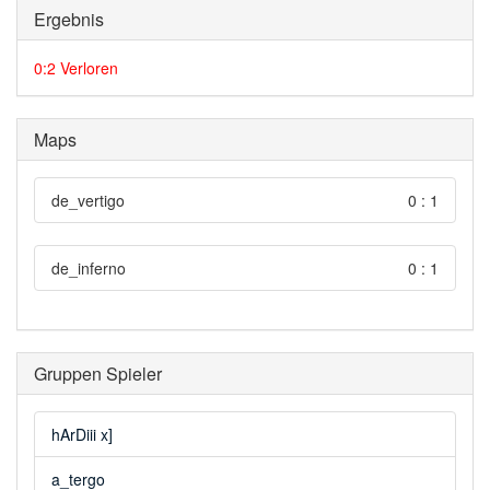
Ergebnis
0:2 Verloren
Maps
de_vertigo
0 : 1
de_inferno
0 : 1
Gruppen Spieler
hArDiii x]
a_tergo