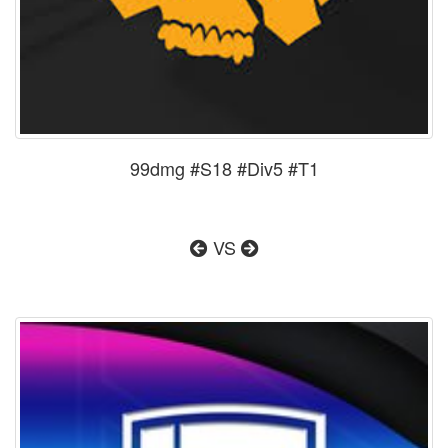
99dmg #S18 #Div5 #T1
VS