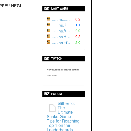
PPE!! HFGL
LAST WARS
Luger²
L3CH |
0:2
vs.
Luger '
ULSQ
1:1
vs.
Luger²
ARES
2:0
vs.
Luger '
HRNET
0:2
vs.
Luger '
Fractum
2:0
vs.
TWITCH
New awesome Features coming
here soon
FORUM
Slither io:
The
Ultimate
Snake Game –
Tips for Reaching
Top 1 on the
Leaderboards