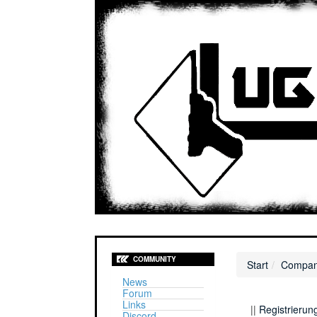
COMMUNITY
Start
Compan
News
Forum
Links
||
Registrierun
Discord