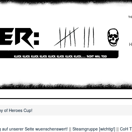
H
y of Heroes Cup!
g auf unserer Seite wuenschenswert!
||
Steamgruppe [wichtig!]
||
CoH T