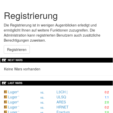
Registrierung
Die Registrierung ist in wenigen Augenblicken erledigt und
ermöglicht Ihnen auf weitere Funktionen zuzugreifen. Die
Administration kann registrierten Benutzern auch zusätzliche
Berechtigungen zuweisen.
Registrieren
NEXT WARS
Keine Wars vorhanden
LAST WARS
Luger²
L3CH |
0:2
vs.
Luger '
ULSQ
1:1
vs.
Luger²
ARES
2:0
vs.
Luger '
HRNET
0:2
vs.
Luger '
Fractum
2:0
vs.