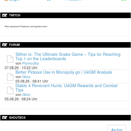
TWITCH
New awesome Features coming here soon
FORUM
Slither io: The Ultimate Snake Game – Tips for Reaching
Top 1 on the Leaderboards
von
Plymouthy
07.08.26 - 10:22 Uhr
Better Pickaxe Use in Monopoly go | U4GM Analysis
von
Glico
05.08.26 - 08:41 Uhr
Diablo 4 Revenant Hunts: U4GM Rewards and Combat
Tips
von
Glico
05.08.26 - 08:24 Uhr
SHOUTBOX
Archiv