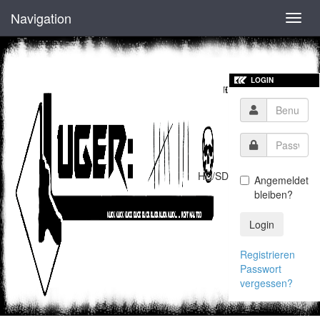
Navigation
Toggl
navig
LOGIN
HD/SD
Angemeldet
bleiben?
Login
Registrieren
Passwort
vergessen?