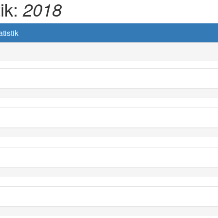
tik:
2018
tistik