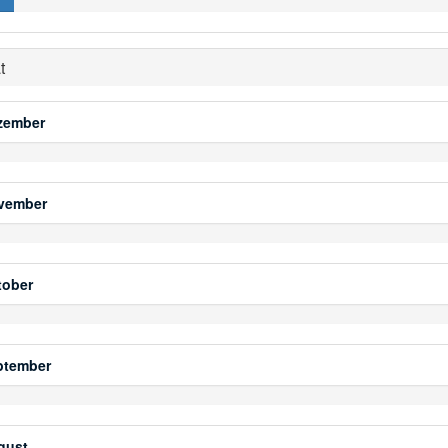
t
ezember
ovember
tober
ptember
gust