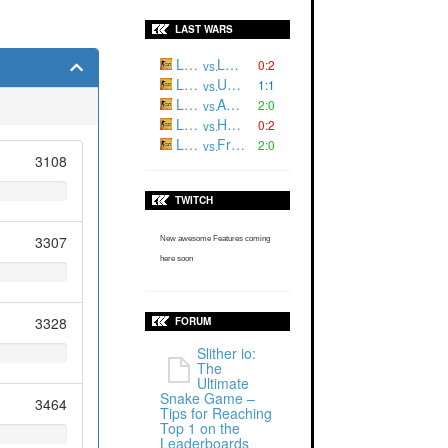
LAST WARS
Luger²
L3CH |
0:2
vs.
Luger '
ULSQ
1:1
vs.
Luger²
ARES
2:0
vs.
Luger '
HRNET
0:2
vs.
Luger '
Fractum
2:0
vs.
3108
TWITCH
3307
New awesome Features coming
here soon
3328
FORUM
Slither io:
The
Ultimate
Snake Game –
3464
Tips for Reaching
Top 1 on the
Leaderboards