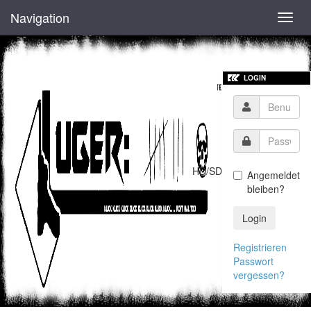
Navigation
Toggl
navig
LOGIN
HD/SD
Angemeldet
bleiben?
Login
Registrieren
Passwort
vergessen?