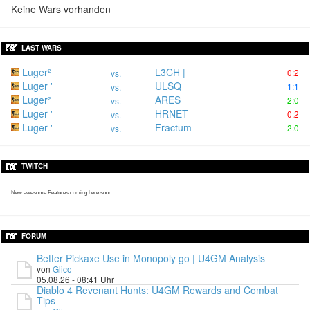
Keine Wars vorhanden
LAST WARS
Luger²
L3CH |
0:2
vs.
Luger '
ULSQ
1:1
vs.
Luger²
ARES
2:0
vs.
Luger '
HRNET
0:2
vs.
Luger '
Fractum
2:0
vs.
TWITCH
New awesome Features coming here soon
FORUM
Better Pickaxe Use in Monopoly go | U4GM Analysis
von
Glico
05.08.26 - 08:41 Uhr
Diablo 4 Revenant Hunts: U4GM Rewards and Combat
Tips